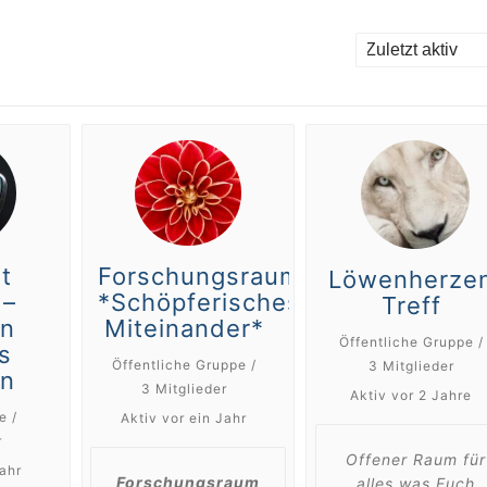
Anordnen
nach:
it
Forschungsraum
Löwenherze
 –
*Schöpferisches
Treff
on
Miteinander*
Öffentliche Gruppe /
s
Öffentliche Gruppe /
3 Mitglieder
an
3 Mitglieder
Aktiv
vor 2 Jahre
e /
Aktiv
vor ein Jahr
r
Offener Raum für
Jahr
Forschungsraum
alles was Euch