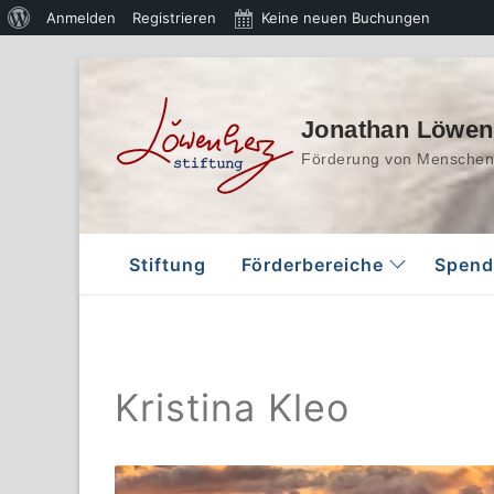
Über
Anmelden
Registrieren
Keine neuen Buchungen
WordPress
Zum
Inhalt
springen
Jonathan Löwenh
Förderung von Menschen 
Stiftung
Förderbereiche
Spend
Kristina Kleo