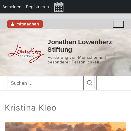
Anmelden
Registrieren
Zum
mitmachen
Inhalt
springen
Jonathan Löwenherz
Stiftung
Förderung von Menschen mit
besonderer Persönlichkeit
Suchen
nach:
Kristina Kleo