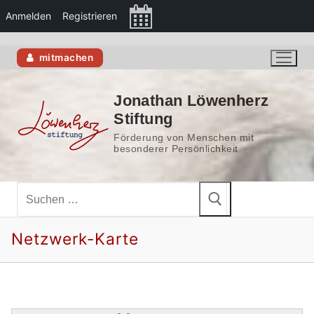
Anmelden
Registrieren
Zum
mitmachen
Inhalt
springen
Jonathan Löwenherz
Stiftung
Förderung von Menschen mit
besonderer Persönlichkeit
Suchen
nach:
Netzwerk-Karte