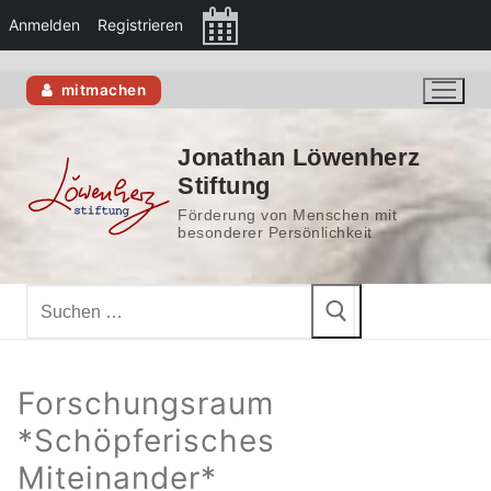
Anmelden
Registrieren
Zum
mitmachen
Inhalt
springen
Jonathan Löwenherz
Stiftung
Förderung von Menschen mit
besonderer Persönlichkeit
Suchen
nach:
Forschungsraum
*Schöpferisches
Miteinander*