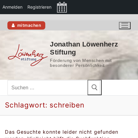
Anmelden
Registrieren
Zum
mitmachen
Inhalt
springen
Jonathan Löwenherz
Stiftung
Förderung von Menschen mit
besonderer Persönlichkeit
Suchen
nach:
Schlagwort:
schreiben
Das Gesuchte konnte leider nicht gefunden